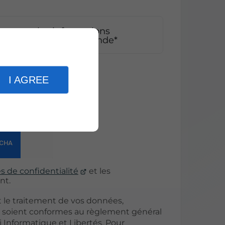
pte que les informations
adre strict de ma demande*
er
I AGREE
s de confidentialité
et les
nt.
t le traitement de vos données,
, soient conformes au règlement général
i Informatique et Libertés. Pour