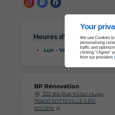
Your priva
Heures d'ouverture
We use Cookies to
personalising conte
traffic and optimizi
Lun - Ven :
08h - 18h
clicking "I Agree" 
from our providers
BP Rénovation
252 Bis Rue Victor Hugo,
76800 SOTTEVILLE-LES-
ROUEN