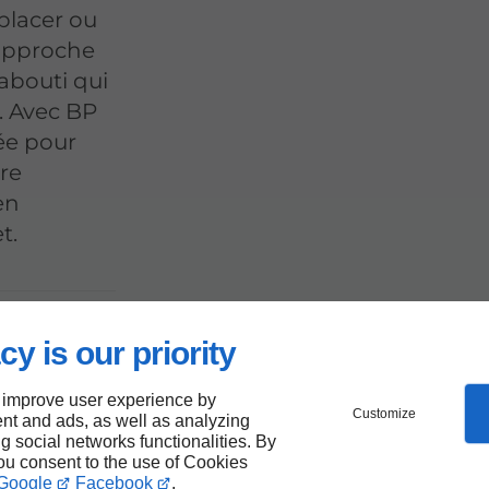
placer ou
 approche
 abouti qui
. Avec BP
ée pour
re
en
t.
et
cy is our priority
 improve user experience by
Customize
nt and ads, as well as analyzing
ng social networks functionalities. By
you consent to the use of Cookies
Google
Facebook
.