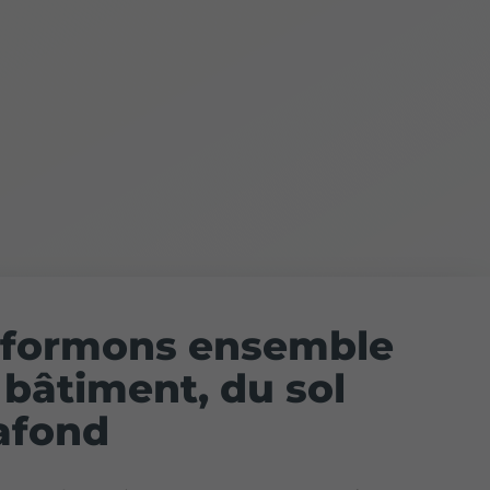
sformons ensemble
 bâtiment, du sol
afond