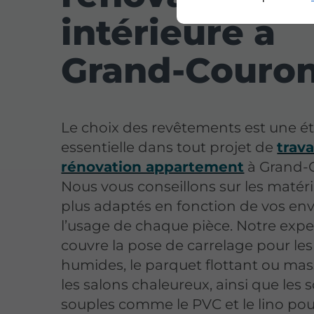
intérieure à
Grand-Couro
Le choix des revêtements est une é
essentielle dans tout projet de
trav
rénovation appartement
à Grand-
Nous vous conseillons sur les matéri
plus adaptés en fonction de vos env
l’usage de chaque pièce. Notre expe
couvre la pose de carrelage pour les
humides, le parquet flottant ou mas
les salons chaleureux, ainsi que les s
souples comme le PVC et le lino pour