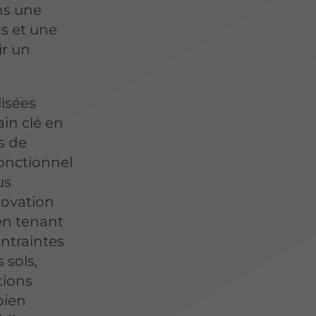
ns une
s et une
ir un
isées
in clé en
s de
fonctionnel
us
novation
 en tenant
ntraintes
 sols,
tions
bien