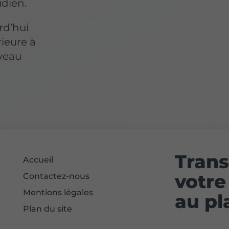
idien.
rd’hui
rieure à
veau
Tran
Accueil
votre
Contactez-nous
Mentions légales
au pl
Plan du site