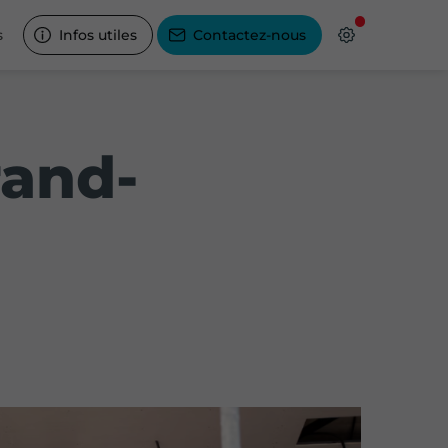
s
Infos utiles
Contactez-nous
rand-