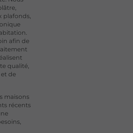
lâtre,
x plafonds,
honique
abitation.
in afin de
rfaitement
éalisent
e qualité,
 et de
es maisons
ts récents
une
besoins,
e