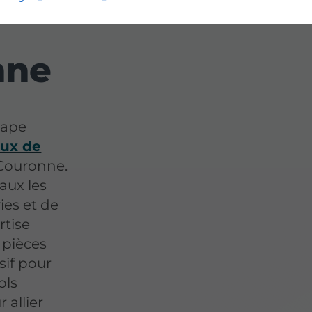
nne
tape
aux de
Couronne.
aux les
ies et de
rtise
 pièces
sif pour
ols
 allier