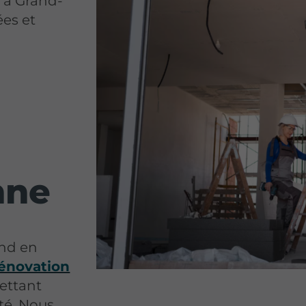
e à Grand-
es et
nne
end en
rénovation
ettant
ité. Nous