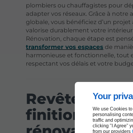
plombiers ou chauffagistes pour dé
adapter vos réseaux. Grâce à notre
globale, vous bénéficiez d’un projet
valorise durablement votre intérieur
Rénovation, chaque étape est pens
transformer vos espaces
de maniè
harmonieuse et fonctionnelle, tout 
respectant vos délais et votre budge
Revêtements 
Your priva
finitions en
We use Cookies to
personalising conte
traffic and optimizi
rénovation
clicking "I Agree" 
from our providers